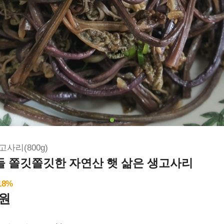
고사리(800g)
 쫄깃쫄깃한 자연산 햇 삶은 생고사리
18
%
0원