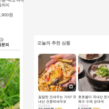
시원~하고 아삭한 맛있는 황쉐프 무
100% 국내산 깻잎 장아찌
동치미
9,900원
12,900원
0
오늘의 추천 상품
품문의
잘잘한 건새우는 가라! 국
호호별미 국내산 돈
내산 건중하새우포
육수 수제 순대국
22,000원
7,900원
18,000원
18%
5,500원
30%