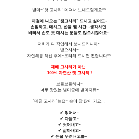
별미~"햇 고사리" 데쳐서 보내드릴게요^^
제철에 나오는 "생고사리" 드시고 싶어도~
손질하고, 데치고, 쓴물 뺄 시간...생각하면~
바빠서 손도 못 대시는 분들도 많으시잖아요~
저희가 다 작업해서 보내드리니까~
받으셔서~
자연해동 하신 후에~조리해 드시면 된답니다^^
재배 고사리가 아닌~
100% 자연산 햇 고사리!!
보들보들하니~
너무 맛있는 별미중에 별미지유~
"데친 고사리"는요~ 손이 참 많이 가요...
✔ 꺾어서~
✔ 다듬고~
✔ 씻어내고~
✔ 삶아내고~
✔ 쓴물 우려내고를~