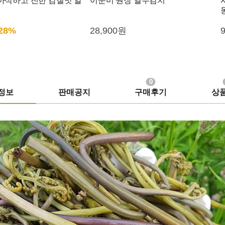
 아삭하고 진한 감칠맛 알
이순미 원장 열무김치
28%
28,900원
0
정보
판매공지
구매후기
상