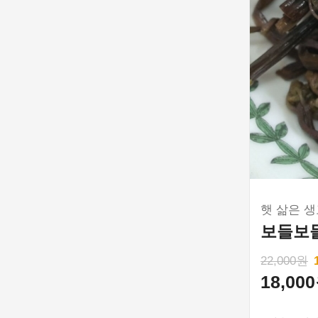
햇 삶은 생
보들보들
22,000원
18,00