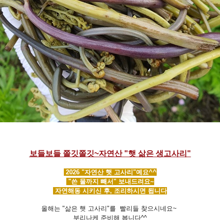
보들보들 쫄깃쫄깃~자연산 "햇 삶은 생고사리"
2026 "자연산 햇 고사리"예요^^
"쓴 물까지 빼서" 보내드려요~
자연해동 시키신 후, 조리하시면 됩니다
올해는 "삶은 햇 고사리"를 빨리들 찾으시네요~
부리나케 준비해 봅니다^^