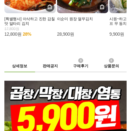
[특별행사] 아삭하고 진한 감칠
이순미 원장 열무김치
시원~하고 
맛 알타리 김치
프 무 동치미
17,800원
12,800원
28%
28,900원
9,900원
0
0
상세정보
판매공지
구매후기
상품문의