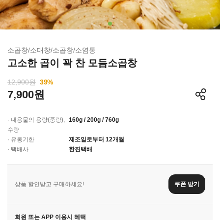
소곱창/소대창/소곱창/소염통
고소한 곱이 꽉 찬 모듬소곱창
12,900원
39
%
7,900원
· 내용물의 용량(중량),
160g / 200g / 760g
수량
· 유통기한
제조일로부터 12개월
· 택배사
한진택배
상품 할인받고 구매하세요!
쿠폰 받기
회원 또는 APP 이용시 혜택