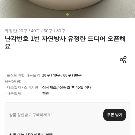
유정란 20구 / 40구 / 60구 / 80구
난각번호 1번 자연방사 유정란 드디어 오픈해
요
· 포장단위별 내용물의
20구 / 40구 / 60구 / 80구
용량(중량)
· 제조일자 / 소비기한
상시제조 / 산란일 후 45일 이내
· 배송업체
한진
상품 할인받고 구매하세요!
쿠폰 받기