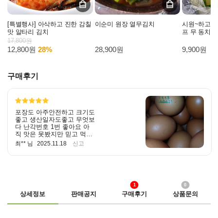
[특별행사] 아삭하고 진한 감칠
이순미 원장 열무김치
시원~하고 
맛 알타리 김치
프 무 동치미
17,800원
12,800원
28%
28,900원
9,900원
구매후기
포장도 아주안전하고 크기도
좋고 생산일자도좋고 무엇보
다 난각번호 1번 좋아요 아
직 맛은 못봤지만 믿고 먹겠
습니다 자주구매할께요~ 번
최** 님
2025.11.18
신고
창하세요 ^^
1
0
상세정보
판매공지
구매후기
상품문의